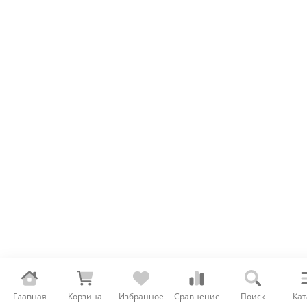
зместите код вывода формы обратной связ
настройке контента модального окна
Главная
Корзина
Избранное
Сравнение
Поиск
Кат